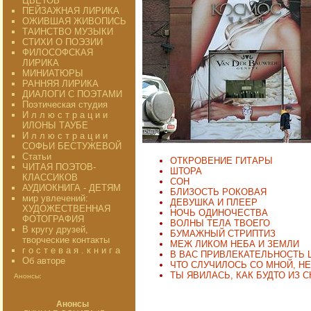
ЦВЕТОВ"
ПЕЙЗАЖНАЯ ЛИРИКА
ОЖИВШАЯ ЖИВОПИСЬ
ТАИНСТВО МУЗЫКИ
СТИХИ О ПОЭЗИИ
ФИЛОСОФСКАЯ
ЛИРИКА
МИНИАТЮРЫ
РАННЯЯ ЛИРИКА
ДИАЛОГИ С ПОЭТАМИ
Поэтическая студия
И л л ю с т р а ц и и
ИЛОНЫ ТАУБЕ
И л л ю с т р а ц и и
СОФЬИ БЕСТУЖЕВОЙ
Статьи
ОТКРОВЕНИЕ ГИТАРЫ
ЧИТАЯ ПОЭТОВ-
ШТОРА
КЛАССИКОВ
СОН
АУДИОКНИГА - ДЕТЯМ
БЛИЗОСТЬ РОКОВАЯ
мир увлечений:
ДЕВУШКА И ПЛЕЕР
ХУДОЖЕСТВЕННАЯ
НОЧЬ ОДИНОЧЕСТВА
ФОТОГРАФИЯ
ВОЛНЫ ТЕЛА ТВОЕГО
В кругу друзей,
БУМАЖНЫЙ СТРИПТИЗ
творческие контакты
МЕЖ ЛИКОМ НЕБА И ЗЕМЛИ
г о с т е в а я . к н и г а
В ВАС ПРИВЛЕКАТЕЛЬНОСТЬ 
Об авторе
ЧТО СЛУЧИЛОСЬ СО МНОЙ, Н
ТЫ ЯВИЛАСЬ, КАК БУДТО ИЗ С
Анонсы:
Анонсы