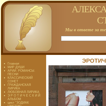
АЛЕКСА
С
Мы в ответе за те
ЭРОТИЧ
Главная
МИР ДУШИ
АРИИ. РОМАНСЫ.
ПЕСНИ
КЛАССИЧЕСКИЙ
СОНЕТ
ГРАЖДАНСКАЯ
ЛИРИКА
ЛЮБОВНАЯ ЛИРИКА
Э Р О Т И Ч Е С К И Й
АЛЬБОМ
цикл "ЗОДИАК