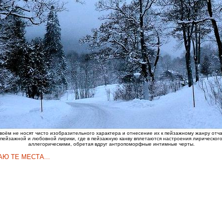
воём не носят чисто изобразительного характера и отнесение их к пейзажному жанру отча
ве пейзажной и любовной лирики, где в пейзажную канву вплетаются настроения лирическог
аллегорическими, обретая вдруг антропоморфные интимные черты.
Ю ТЕ МЕСТА...