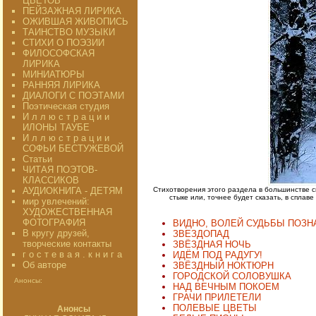
ЦВЕТОВ"
ПЕЙЗАЖНАЯ ЛИРИКА
ОЖИВШАЯ ЖИВОПИСЬ
ТАИНСТВО МУЗЫКИ
СТИХИ О ПОЭЗИИ
ФИЛОСОФСКАЯ
ЛИРИКА
МИНИАТЮРЫ
РАННЯЯ ЛИРИКА
ДИАЛОГИ С ПОЭТАМИ
Поэтическая студия
И л л ю с т р а ц и и
ИЛОНЫ ТАУБЕ
И л л ю с т р а ц и и
СОФЬИ БЕСТУЖЕВОЙ
Статьи
ЧИТАЯ ПОЭТОВ-
КЛАССИКОВ
АУДИОКНИГА - ДЕТЯМ
Стихотворения этого раздела в большинстве с
стыке или, точнее будет сказать, в спла
мир увлечений:
ХУДОЖЕСТВЕННАЯ
ФОТОГРАФИЯ
ВИДНО, ВОЛЕЙ СУДЬБЫ ПОЗНА
В кругу друзей,
ЗВЕЗДОПАД
творческие контакты
ЗВЁЗДНАЯ НОЧЬ
г о с т е в а я . к н и г а
ИДЁМ ПОД РАДУГУ!
Об авторе
ЗВЁЗДНЫЙ НОКТЮРН
ГОРОДСКОЙ СОЛОВУШКА
Анонсы:
НАД ВЕЧНЫМ ПОКОЕМ
ГРАЧИ ПРИЛЕТЕЛИ
ПОЛЕВЫЕ ЦВЕТЫ
Анонсы