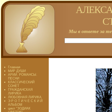
АЛЕКСА
С
Мы в ответе за те
Главная
МИР ДУШИ
АРИИ. РОМАНСЫ.
ПЕСНИ
КЛАССИЧЕСКИЙ
СОНЕТ
ГРАЖДАНСКАЯ
ЛИРИКА
ЛЮБОВНАЯ ЛИРИКА
Э Р О Т И Ч Е С К И Й
АЛЬБОМ
цикл "ЗОДИАК