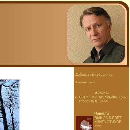
Добавить в избранное
Рекомендуем:
Анонсы
СОНЕТ XV (Ах, любовь! Хочу
спросить я...)
>>>
Новости
ВЫШЛА В СВЕТ
КНИГА СТИХОВ
>>>