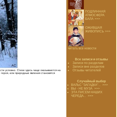
ПОДЛИННАЯ
АТМОСФЕРА
БАЛА
>>>
ОЖИВШАЯ
ЖИВОПИСЬ
>>>
читать все новости
Все записи и отзывы
Записи по разделам
Записи вне разделов
Отзывы читателей
сти условно. Стихи здесь чаще оказываются на
о героя, или природные явления становятся
Случайный выбор
ВАЛЬС "ЗАГАДКА"...
>>>
ВЫ - НЕ МУЗА
>>>
ЭТА ПИСЕМ НАШИХ
ЧЕРЕДА...
>>>