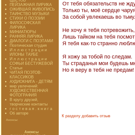
ЦВЕТОВ"
От тебя обязательств не жду
ПЕЙЗАЖНАЯ ЛИРИКА
ОЖИВШАЯ ЖИВОПИСЬ
Только ты, моё сердце чаруя
ТАИНСТВО МУЗЫКИ
За собой увлекаешь во тьму
СТИХИ О ПОЭЗИИ
ФИЛОСОФСКАЯ
ЛИРИКА
Не хочу я тебя потревожить,
МИНИАТЮРЫ
Лишь тайком на тебя посмо
РАННЯЯ ЛИРИКА
ДИАЛОГИ С ПОЭТАМИ
Я тебя как-то странно любл
Поэтическая студия
И л л ю с т р а ц и и
ИЛОНЫ ТАУБЕ
Я хожу за тобой по следам.
И л л ю с т р а ц и и
Ты страданья мои будешь м
СОФЬИ БЕСТУЖЕВОЙ
Статьи
Но я веру в тебя не предам!
ЧИТАЯ ПОЭТОВ-
КЛАССИКОВ
АУДИОКНИГА - ДЕТЯМ
198
мир увлечений:
ХУДОЖЕСТВЕННАЯ
ФОТОГРАФИЯ
В кругу друзей,
творческие контакты
г о с т е в а я . к н и г а
Об авторе
К разделу
добавить отзыв
Анонсы:
Анонсы