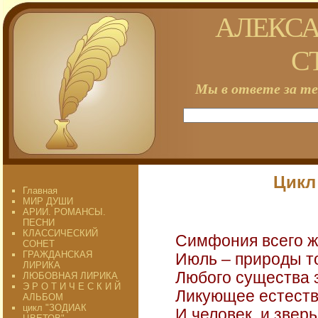
АЛЕКСА
С
Мы в ответе за те
Цикл
Главная
МИР ДУШИ
АРИИ. РОМАНСЫ.
ПЕСНИ
КЛАССИЧЕСКИЙ
Симфония всего ж
СОНЕТ
ГРАЖДАНСКАЯ
Июль – природы т
ЛИРИКА
Любого существа 
ЛЮБОВНАЯ ЛИРИКА
Э Р О Т И Ч Е С К И Й
Ликующее естеств
АЛЬБОМ
цикл "ЗОДИАК
И человек, и зверь