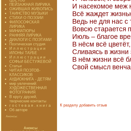
ЦВЕТОВ"
ПЕЙЗАЖНАЯ ЛИРИКА
И насекомое меж н
ОЖИВШАЯ ЖИВОПИСЬ
Всё жаждет жизнь
ТАИНСТВО МУЗЫКИ
СТИХИ О ПОЭЗИИ
Ведь не для нас с
ФИЛОСОФСКАЯ
ЛИРИКА
Вовсю старается 
МИНИАТЮРЫ
РАННЯЯ ЛИРИКА
Июль – благое вре
ДИАЛОГИ С ПОЭТАМИ
В нёсм всё цветёт,
Поэтическая студия
И л л ю с т р а ц и и
Сливаясь в жизни
ИЛОНЫ ТАУБЕ
И л л ю с т р а ц и и
В нём жизни всё б
СОФЬИ БЕСТУЖЕВОЙ
Свой смысл венча
Статьи
ЧИТАЯ ПОЭТОВ-
КЛАССИКОВ
АУДИОКНИГА - ДЕТЯМ
20
мир увлечений:
ХУДОЖЕСТВЕННАЯ
ФОТОГРАФИЯ
В кругу друзей,
творческие контакты
К разделу
добавить отзыв
г о с т е в а я . к н и г а
Об авторе
Анонсы:
Анонсы