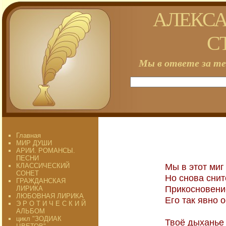
АЛЕКСА
С
Мы в ответе за те
Главная
МИР ДУШИ
АРИИ. РОМАНСЫ.
ПЕСНИ
Мы в этот миг
КЛАССИЧЕСКИЙ
СОНЕТ
Но снова снит
ГРАЖДАНСКАЯ
Прикосновение
ЛИРИКА
ЛЮБОВНАЯ ЛИРИКА
Его так явно 
Э Р О Т И Ч Е С К И Й
АЛЬБОМ
цикл "ЗОДИАК
Твоё дыханье