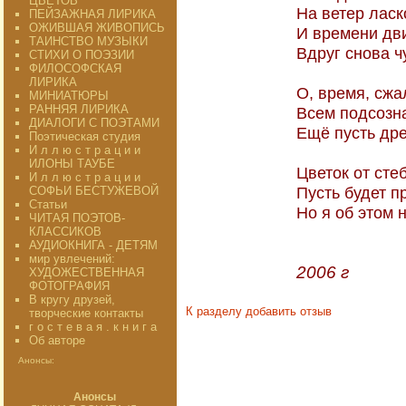
ЦВЕТОВ"
На ветер ласк
ПЕЙЗАЖНАЯ ЛИРИКА
ОЖИВШАЯ ЖИВОПИСЬ
И времени дв
ТАИНСТВО МУЗЫКИ
Вдруг снова ч
СТИХИ О ПОЭЗИИ
ФИЛОСОФСКАЯ
ЛИРИКА
О, время, сжал
МИНИАТЮРЫ
РАННЯЯ ЛИРИКА
Всем подсозн
ДИАЛОГИ С ПОЭТАМИ
Ещё пусть дре
Поэтическая студия
И л л ю с т р а ц и и
ИЛОНЫ ТАУБЕ
Цветок от сте
И л л ю с т р а ц и и
Пусть будет п
СОФЬИ БЕСТУЖЕВОЙ
Статьи
Но я об этом 
ЧИТАЯ ПОЭТОВ-
КЛАССИКОВ
АУДИОКНИГА - ДЕТЯМ
мир увлечений:
2006 г
ХУДОЖЕСТВЕННАЯ
ФОТОГРАФИЯ
В кругу друзей,
К разделу
добавить отзыв
творческие контакты
г о с т е в а я . к н и г а
Об авторе
Анонсы:
Анонсы