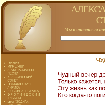
АЛЕКСА
С
Мы в ответе за те
ЧУ
Главная
МИР ДУШИ
АРИИ. РОМАНСЫ.
Чудный вечер де
ПЕСНИ
КЛАССИЧЕСКИЙ
Только кажется,
СОНЕТ
ГРАЖДАНСКАЯ
Эту жизнь как п
ЛИРИКА
ЛЮБОВНАЯ ЛИРИКА
Кто когда-то пог
Э Р О Т И Ч Е С К И Й
АЛЬБОМ
цикл "ЗОДИАК