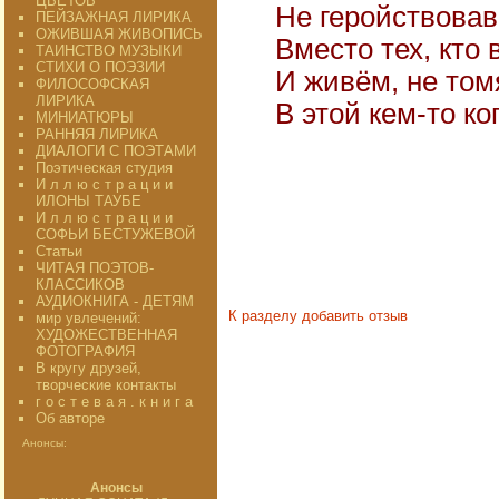
ЦВЕТОВ"
Не геройствовав
ПЕЙЗАЖНАЯ ЛИРИКА
ОЖИВШАЯ ЖИВОПИСЬ
Вместо тех, кто
ТАИНСТВО МУЗЫКИ
СТИХИ О ПОЭЗИИ
И живём, не том
ФИЛОСОФСКАЯ
ЛИРИКА
В этой кем-то ко
МИНИАТЮРЫ
РАННЯЯ ЛИРИКА
ДИАЛОГИ С ПОЭТАМИ
Поэтическая студия
2
И л л ю с т р а ц и и
ИЛОНЫ ТАУБЕ
И л л ю с т р а ц и и
СОФЬИ БЕСТУЖЕВОЙ
Статьи
ЧИТАЯ ПОЭТОВ-
КЛАССИКОВ
АУДИОКНИГА - ДЕТЯМ
К разделу
добавить отзыв
мир увлечений:
ХУДОЖЕСТВЕННАЯ
ФОТОГРАФИЯ
В кругу друзей,
творческие контакты
г о с т е в а я . к н и г а
Об авторе
Анонсы:
Анонсы