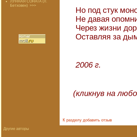
ЛУННАЯ СОНАТА (Л.
Бетховен)
>>>
Но под стук мон
Не давая опомни
Через жизни доро
Оставляя за дым
15
2006 г.
(кликнув на люб
К разделу
добавить отзыв
Другие авторы