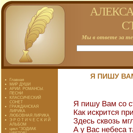
АЛЕКСА
С
Мы в ответе за те
Я ПИШУ ВА
Главная
МИР ДУШИ
АРИИ. РОМАНСЫ.
ПЕСНИ
КЛАССИЧЕСКИЙ
Я пишу Вам со с
СОНЕТ
ГРАЖДАНСКАЯ
Как искрится пр
ЛИРИКА
ЛЮБОВНАЯ ЛИРИКА
Здесь сквозь мг
Э Р О Т И Ч Е С К И Й
АЛЬБОМ
А у Вас небеса т
цикл "ЗОДИАК