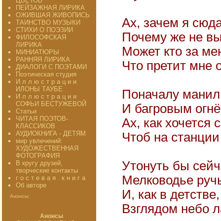
ЦВЕТОВ"
ПЕЙЗАЖНАЯ ЛИРИКА
ОЖИВШАЯ ЖИВОПИСЬ
Ах, зачем я сюд
ТАИНСТВО МУЗЫКИ
СТИХИ О ПОЭЗИИ
Почему же не вы
ФИЛОСОФСКАЯ
ЛИРИКА
Может кто за ме
МИНИАТЮРЫ
РАННЯЯ ЛИРИКА
Что претит мне 
ДИАЛОГИ С ПОЭТАМИ
Поэтическая студия
И л л ю с т р а ц и и
ИЛОНЫ ТАУБЕ
Поначалу манил
И л л ю с т р а ц и и
СОФЬИ БЕСТУЖЕВОЙ
И багровым огн
Статьи
ЧИТАЯ ПОЭТОВ-
Ах, как хочется 
КЛАССИКОВ
АУДИОКНИГА - ДЕТЯМ
Чтоб на станции
мир увлечений:
ХУДОЖЕСТВЕННАЯ
ФОТОГРАФИЯ
Утонуть бы сейч
В кругу друзей,
творческие контакты
Мелководье ручь
г о с т е в а я . к н и г а
Об авторе
И, как в детстве
Анонсы:
Взглядом небо л
Анонсы