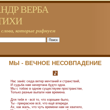
НДР ВЕРБА
ТИХИ
 слова, которые рифмуем
МЫ - ВЕЧНОЕ НЕСОВПАДЕНИЕ
Нас занёс сюда ветер мечтаний и странствий,
И судьба нам начертана будто одна.
Мы с тобою в одном существуем пространстве,
Только разные выпали нам времена.
Для тебя я - всё то, что хорошее было,
Ты - прекрасное всё, что ещё впереди.
Ах, как жаль, что чуть времени нам не хватило,