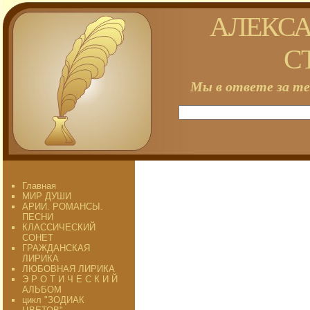
АЛЕКСА
С
Мы в ответе за те
Главная
МИР ДУШИ
АРИИ. РОМАНСЫ.
ПЕСНИ
КЛАССИЧЕСКИЙ
СОНЕТ
ГРАЖДАНСКАЯ
ЛИРИКА
ЛЮБОВНАЯ ЛИРИКА
Э Р О Т И Ч Е С К И Й
АЛЬБОМ
цикл "ЗОДИАК