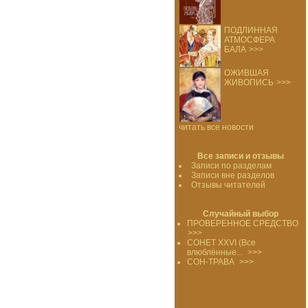
ПОДЛИННАЯ
АТМОСФЕРА
БАЛА
>>>
ОЖИВШАЯ
ЖИВОПИСЬ
>>>
читать все новости
Все записи и отзывы
Записи по разделам
Записи вне разделов
Отзывы читателей
Случайный выбор
ПРОВЕРЕННОЕ СРЕДСТВО
>>>
СОНЕТ XXVI (Все
влюблённые...
>>>
СОН-ТРАВА
>>>