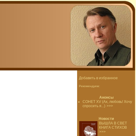
Добавить в избранное
Рекомендуем:
Анонсы
СОНЕТ XV (Ах, любовь! Хочу
спросить я...)
>>>
Новости
ВЫШЛА В СВЕТ
КНИГА СТИХОВ
>>>