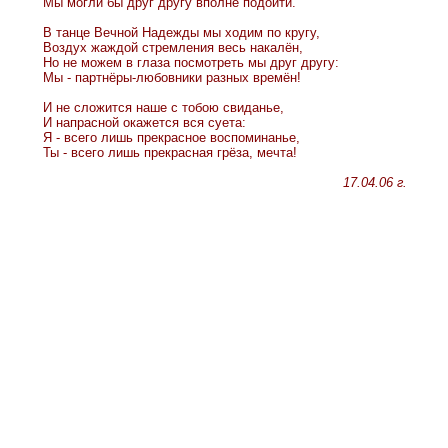
Мы могли бы друг другу вполне подойти.
В танце Вечной Надежды мы ходим по кругу,
Воздух жаждой стремления весь накалён,
Но не можем в глаза посмотреть мы друг другу:
Мы - партнёры-любовники разных времён!
И не сложится наше с тобою свиданье,
И напрасной окажется вся суета:
Я - всего лишь прекрасное воспоминанье,
Ты - всего лишь прекрасная грёза, мечта!
17.04.06 г.