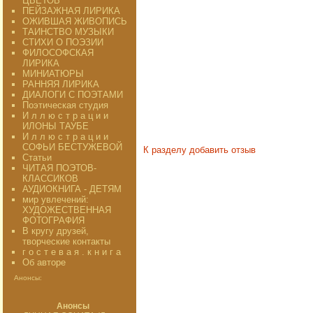
ЦВЕТОВ"
ПЕЙЗАЖНАЯ ЛИРИКА
ОЖИВШАЯ ЖИВОПИСЬ
ТАИНСТВО МУЗЫКИ
СТИХИ О ПОЭЗИИ
ФИЛОСОФСКАЯ
ЛИРИКА
МИНИАТЮРЫ
РАННЯЯ ЛИРИКА
ДИАЛОГИ С ПОЭТАМИ
Поэтическая студия
И л л ю с т р а ц и и
ИЛОНЫ ТАУБЕ
И л л ю с т р а ц и и
СОФЬИ БЕСТУЖЕВОЙ
К разделу
добавить отзыв
Статьи
ЧИТАЯ ПОЭТОВ-
КЛАССИКОВ
АУДИОКНИГА - ДЕТЯМ
мир увлечений:
ХУДОЖЕСТВЕННАЯ
ФОТОГРАФИЯ
В кругу друзей,
творческие контакты
г о с т е в а я . к н и г а
Об авторе
Анонсы:
Анонсы