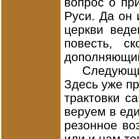
вопрос о пр
Руси. Да он 
церкви веде
повесть, с
дополняющий
Следующий р
Здесь уже пр
трактовки са
веруем в еди
резонное воз
или и нам то