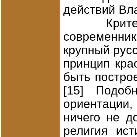
действий Вл
Критерий к
современник
крупный рус
принцип кра
быть постро
[15] Подоб
ориентации,
ничего не д
религия ист