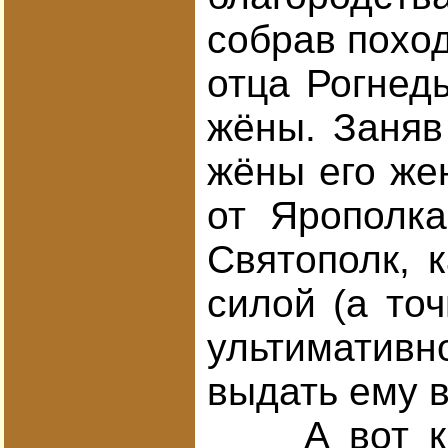
собрав поход
отца Рогнед
жёны. Заняв
жёны его же
от Ярополка
Святополк, к
силой (а то
ультимативн
выдать ему в
А вот как 