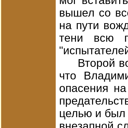
мог вставить
вышел со вс
на пути вож
тени всю п
"испытателе
Второй возм
что Владими
опасения на
предательст
целью и был 
внезапной сл