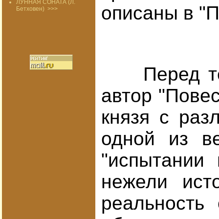
ЛУННАЯ СОНАТА (Л.
описаны в "П
Бетховен)
>>>
Перед тем,
автор "Пове
князя с раз
одной из в
"испытании 
нежели ист
реальность 