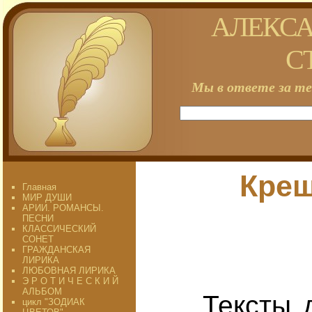
АЛЕКСА
С
Мы в ответе за те
Крещ
Главная
МИР ДУШИ
АРИИ. РОМАНСЫ.
ПЕСНИ
КЛАССИЧЕСКИЙ
СОНЕТ
ГРАЖДАНСКАЯ
ЛИРИКА
ЛЮБОВНАЯ ЛИРИКА
Э Р О Т И Ч Е С К И Й
АЛЬБОМ
Тексты дре
цикл "ЗОДИАК