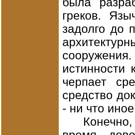
была разра
греков. Язы
задолго до 
архитектурн
сооружения.
истинности 
черпает ср
средство док
- ни что ино
Конечно, се
время, дов