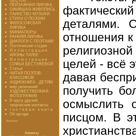
ЦВЕТОВ"
ПЕЙЗАЖНАЯ ЛИРИКА
фактический
ОЖИВШАЯ ЖИВОПИСЬ
ТАИНСТВО МУЗЫКИ
СТИХИ О ПОЭЗИИ
деталями. 
ФИЛОСОФСКАЯ
ЛИРИКА
МИНИАТЮРЫ
отношения к 
РАННЯЯ ЛИРИКА
ДИАЛОГИ С ПОЭТАМИ
Поэтическая студия
религиозной
И л л ю с т р а ц и и
ИЛОНЫ ТАУБЕ
И л л ю с т р а ц и и
целей - всё 
СОФЬИ БЕСТУЖЕВОЙ
Статьи
ЧИТАЯ ПОЭТОВ-
давая беспр
КЛАССИКОВ
АУДИОКНИГА - ДЕТЯМ
получить бо
мир увлечений:
ХУДОЖЕСТВЕННАЯ
ФОТОГРАФИЯ
осмыслить 
В кругу друзей,
творческие контакты
г о с т е в а я . к н и г а
писцом. В э
Об авторе
Анонсы:
христианст
Анонсы