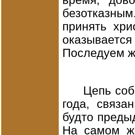
безотказным.
принять хри
оказываетс
Последуем ж
Цепь событи
года, связа
будто преды
На самом же