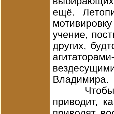
выбирающих н
ещё. Летопи
мотивировку
учение, пост
других, буд
агитаторам
вездесущими
Владимира.
Чтобы подк
приводит, к
приводят во