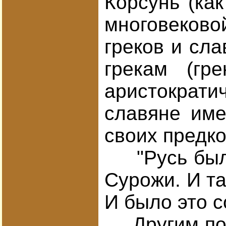
Корсунь (ка
многовеково
греков и сла
грекам (гр
аристократи
славяне име
своих предко
"Русь была 
Сурожи. И та
И было это с
Другим подт