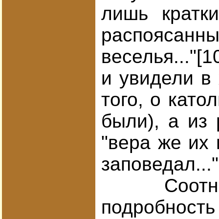
лишь кратк
распоясанные
веселья..."[
и увидели в 
того, о кат
были), а из
"вера же их 
заповедал..."
Соотношени
подробность