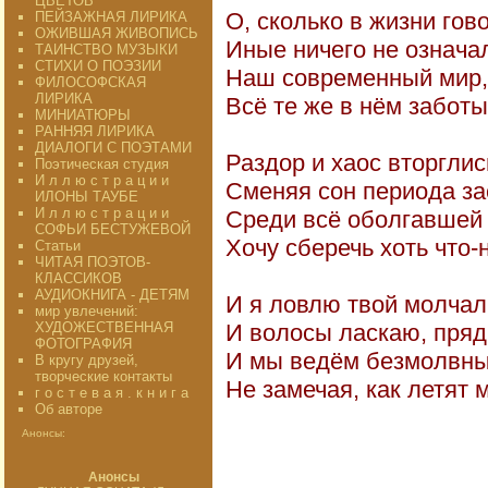
ЦВЕТОВ"
О, сколько в жизни гов
ПЕЙЗАЖНАЯ ЛИРИКА
ОЖИВШАЯ ЖИВОПИСЬ
Иные ничего не означа
ТАИНСТВО МУЗЫКИ
СТИХИ О ПОЭЗИИ
Наш современный мир, 
ФИЛОСОФСКАЯ
ЛИРИКА
Всё те же в нём заботы
МИНИАТЮРЫ
РАННЯЯ ЛИРИКА
ДИАЛОГИ С ПОЭТАМИ
Раздор и хаос вторглис
Поэтическая студия
И л л ю с т р а ц и и
Сменяя сон периода зас
ИЛОНЫ ТАУБЕ
И л л ю с т р а ц и и
Среди всё оболгавшей
СОФЬИ БЕСТУЖЕВОЙ
Хочу сберечь хоть что-
Статьи
ЧИТАЯ ПОЭТОВ-
КЛАССИКОВ
АУДИОКНИГА - ДЕТЯМ
И я ловлю твой молчал
мир увлечений:
ХУДОЖЕСТВЕННАЯ
И волосы ласкаю, пряд
ФОТОГРАФИЯ
И мы ведём безмолвны
В кругу друзей,
творческие контакты
Не замечая, как летят м
г о с т е в а я . к н и г а
Об авторе
Анонсы:
19
Анонсы