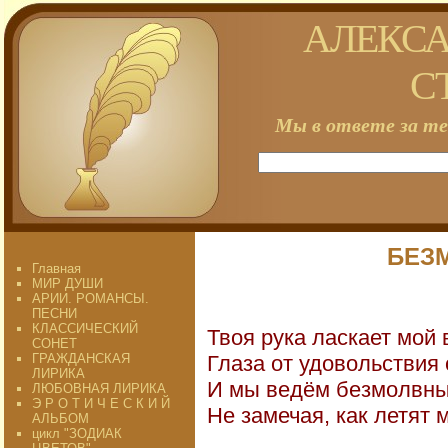
АЛЕКСА
С
Мы в ответе за те
БЕЗ
Главная
МИР ДУШИ
АРИИ. РОМАНСЫ.
ПЕСНИ
КЛАССИЧЕСКИЙ
Твоя рука ласкает мой 
СОНЕТ
ГРАЖДАНСКАЯ
Глаза от удовольствия
ЛИРИКА
И мы ведём безмолвны
ЛЮБОВНАЯ ЛИРИКА
Э Р О Т И Ч Е С К И Й
Не замечая, как летят 
АЛЬБОМ
цикл "ЗОДИАК