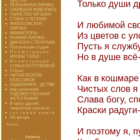
ЦВЕТОВ"
Только души др
ПЕЙЗАЖНАЯ ЛИРИКА
ОЖИВШАЯ ЖИВОПИСЬ
ТАИНСТВО МУЗЫКИ
СТИХИ О ПОЭЗИИ
И любимой сво
ФИЛОСОФСКАЯ
ЛИРИКА
Из цветов с у
МИНИАТЮРЫ
РАННЯЯ ЛИРИКА
ДИАЛОГИ С ПОЭТАМИ
Пусть я служб
Поэтическая студия
И л л ю с т р а ц и и
Но в душе всё-
ИЛОНЫ ТАУБЕ
И л л ю с т р а ц и и
СОФЬИ БЕСТУЖЕВОЙ
Статьи
ЧИТАЯ ПОЭТОВ-
Как в кошмаре
КЛАССИКОВ
АУДИОКНИГА - ДЕТЯМ
Чистых слов я 
мир увлечений:
ХУДОЖЕСТВЕННАЯ
Слава богу, с
ФОТОГРАФИЯ
В кругу друзей,
Краски радуги-
творческие контакты
г о с т е в а я . к н и г а
Об авторе
Анонсы:
И поэтому я, п
Анонсы