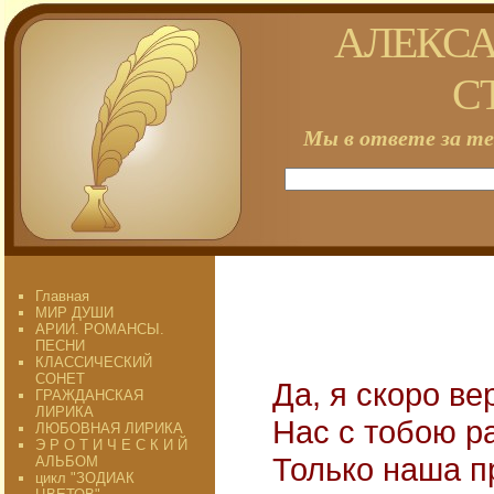
АЛЕКСА
С
Мы в ответе за те
Главная
МИР ДУШИ
АРИИ. РОМАНСЫ.
ПЕСНИ
КЛАССИЧЕСКИЙ
СОНЕТ
Да, я скоро ве
ГРАЖДАНСКАЯ
ЛИРИКА
Нас с тобою р
ЛЮБОВНАЯ ЛИРИКА
Э Р О Т И Ч Е С К И Й
Только наша п
АЛЬБОМ
цикл "ЗОДИАК