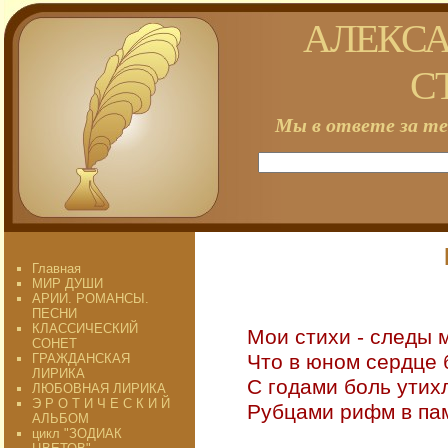
АЛЕКСА
С
Мы в ответе за те
Главная
МИР ДУШИ
АРИИ. РОМАНСЫ.
ПЕСНИ
КЛАССИЧЕСКИЙ
Мои стихи - следы 
СОНЕТ
Что в юном сердце 
ГРАЖДАНСКАЯ
ЛИРИКА
С годами боль утихл
ЛЮБОВНАЯ ЛИРИКА
Э Р О Т И Ч Е С К И Й
Рубцами рифм в пам
АЛЬБОМ
цикл "ЗОДИАК