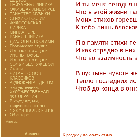
ЦВЕТОВ"
И ты меня сегодня н
ПЕЙЗАЖНАЯ ЛИРИКА
ОЖИВШАЯ ЖИВОПИСЬ
Что в этой жизни та
ТАИНСТВО МУЗЫКИ
Моих стихов горевш
СТИХИ О ПОЭЗИИ
ФИЛОСОФСКАЯ
К тебе лишь блеско
ЛИРИКА
МИНИАТЮРЫ
РАННЯЯ ЛИРИКА
Я в памяти стихи п
ДИАЛОГИ С ПОЭТАМИ
Поэтическая студия
И как отрадно в них
И л л ю с т р а ц и и
ИЛОНЫ ТАУБЕ
Что во взаимность 
И л л ю с т р а ц и и
СОФЬИ БЕСТУЖЕВОЙ
Статьи
В пустыне чувств ж
ЧИТАЯ ПОЭТОВ-
КЛАССИКОВ
Тепло последних ис
АУДИОКНИГА - ДЕТЯМ
Чтоб до конца в огн
мир увлечений:
ХУДОЖЕСТВЕННАЯ
ФОТОГРАФИЯ
В кругу друзей,
19
творческие контакты
г о с т е в а я . к н и г а
Об авторе
Анонсы:
Анонсы
К разделу
добавить отзыв