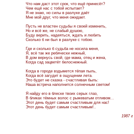
Что нам даст этот срок, что ещё принесёт?
Чем ещё нас с тобой испытает?
Я не знаю, но силы в разлуке даёт
Мне мой друг, что меня ожидает.
Пусть не властен судьбы я своей изменить,
Но и всё же, не слабый душою,
Буду верить, надеяться, ждать и любить
Сколько б ни был в разлуке с тобою.
Где и сколько б судьба не носила меня,
Я, всё так же ребячески нежный,
В дом вернусь свой, где мама, отец и жена,
Когда сад зацветёт белоснежный.
Когда в городе вздымется тёпая пыль,
Когда всё загудит в ощущении лета.
Это будет не сказка - счастливая быль:
Наша встреча наполнится солнечным светом!
Я найду его в блеске твоих серых глаз,
В бликах тёмных волос с рыжеватым отливом...
Этот день будет самым счастливым для нас!
Этот день будет самым счастливым!..
1987 г