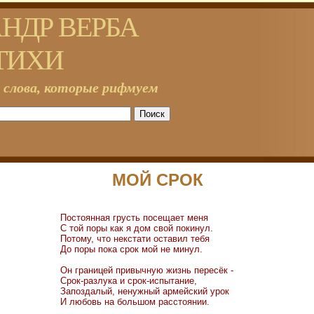
НДР ВЕРБА
ТИХИ
 слова, которые рифмуем
МОЙ СРОК
Постоянная грусть посещает меня
С той поры как я дом свой покинул.
Потому, что некстати оставил тебя
До поры пока срок мой не минул.
Он границей привычную жизнь пересёк -
Срок-разлука и срок-испытание,
Запоздалый, ненужный армейский урок
И любовь на большом расстоянии.