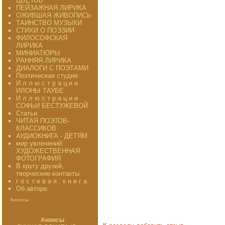
ЦВЕТОВ"
ПЕЙЗАЖНАЯ ЛИРИКА
ОЖИВШАЯ ЖИВОПИСЬ
ТАИНСТВО МУЗЫКИ
СТИХИ О ПОЭЗИИ
ФИЛОСОФСКАЯ
ЛИРИКА
МИНИАТЮРЫ
РАННЯЯ ЛИРИКА
ДИАЛОГИ С ПОЭТАМИ
Поэтическая студия
И л л ю с т р а ц и и
ИЛОНЫ ТАУБЕ
И л л ю с т р а ц и и
СОФЬИ БЕСТУЖЕВОЙ
Статьи
ЧИТАЯ ПОЭТОВ-
КЛАССИКОВ
АУДИОКНИГА - ДЕТЯМ
мир увлечений:
ХУДОЖЕСТВЕННАЯ
ФОТОГРАФИЯ
В кругу друзей,
творческие контакты
г о с т е в а я . к н и г а
Об авторе
Анонсы:
Анонсы