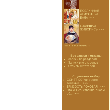
ПОДЛИННАЯ
АТМОСФЕРА
БАЛА
>>>
ОЖИВШАЯ
ЖИВОПИСЬ
>>>
читать все новости
Все записи и отзывы
Записи по разделам
Записи вне разделов
Отзывы читателей
Случайный выбор
СОНЕТ XX (Как росток
зелёный...
>>>
БЛИЗОСТЬ РОКОВАЯ
>>>
Что мы, собственно, знаем
об...
>>>