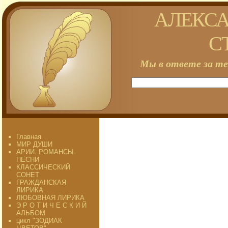
АЛЕКСА
С
Мы в ответе за те
Главная
МИР ДУШИ
АРИИ. РОМАНСЫ.
ПЕСНИ
КЛАССИЧЕСКИЙ
СОНЕТ
ГРАЖДАНСКАЯ
ЛИРИКА
ЛЮБОВНАЯ ЛИРИКА
Э Р О Т И Ч Е С К И Й
АЛЬБОМ
цикл "ЗОДИАК