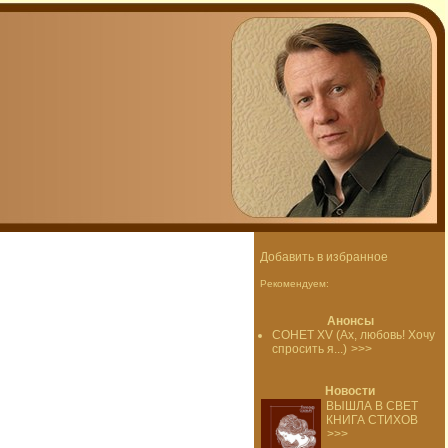
Добавить в избранное
Рекомендуем:
Анонсы
СОНЕТ XV (Ах, любовь! Хочу
спросить я...)
>>>
Новости
ВЫШЛА В СВЕТ
КНИГА СТИХОВ
>>>