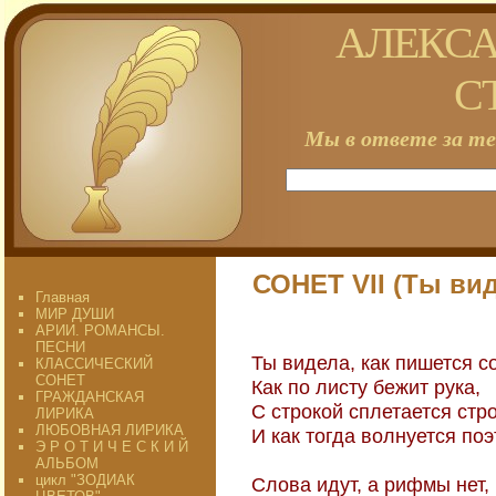
АЛЕКСА
С
Мы в ответе за те
СОНЕТ VII (Ты виде
Главная
МИР ДУШИ
АРИИ. РОМАНСЫ.
ПЕСНИ
Ты видела, как пишется со
КЛАССИЧЕСКИЙ
СОНЕТ
Как по листу бежит рука,
ГРАЖДАНСКАЯ
С строкой сплетается стро
ЛИРИКА
ЛЮБОВНАЯ ЛИРИКА
И как тогда волнуется поэ
Э Р О Т И Ч Е С К И Й
АЛЬБОМ
цикл "ЗОДИАК
Слова идут, а рифмы нет,