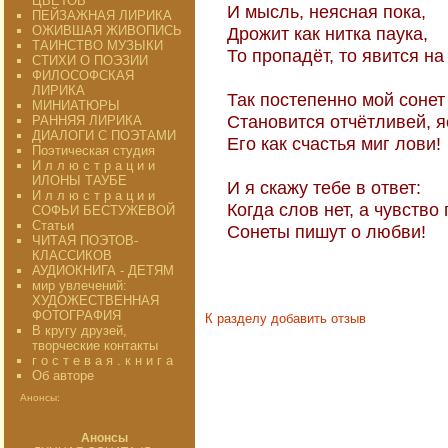
ЦВЕТОВ"
И мысль, неясная пока,
ПЕЙЗАЖНАЯ ЛИРИКА
ОЖИВШАЯ ЖИВОПИСЬ
Дрожит как нитка паука,
ТАИНСТВО МУЗЫКИ
То пропадёт, то явится на 
СТИХИ О ПОЭЗИИ
ФИЛОСОФСКАЯ
ЛИРИКА
Так постепенно мой сонет
МИНИАТЮРЫ
Становится отчётливей, яс
РАННЯЯ ЛИРИКА
ДИАЛОГИ С ПОЭТАМИ
Его как счастья миг лови!
Поэтическая студия
И л л ю с т р а ц и и
ИЛОНЫ ТАУБЕ
И я скажу тебе в ответ:
И л л ю с т р а ц и и
Когда слов нет, а чувство 
СОФЬИ БЕСТУЖЕВОЙ
Статьи
Сонеты пишут о любви!
ЧИТАЯ ПОЭТОВ-
КЛАССИКОВ
АУДИОКНИГА - ДЕТЯМ
198
мир увлечений:
ХУДОЖЕСТВЕННАЯ
ФОТОГРАФИЯ
К разделу
добавить отзыв
В кругу друзей,
творческие контакты
г о с т е в а я . к н и г а
Об авторе
Анонсы:
Анонсы