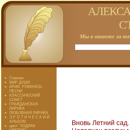
АЛЕКСА
С
Мы в ответе за те
Главная
МИР ДУШИ
АРИИ. РОМАНСЫ.
ПЕСНИ
КЛАССИЧЕСКИЙ
СОНЕТ
ГРАЖДАНСКАЯ
ЛИРИКА
ЛЮБОВНАЯ ЛИРИКА
Э Р О Т И Ч Е С К И Й
Вновь Летний сад.
АЛЬБОМ
цикл "ЗОДИАК