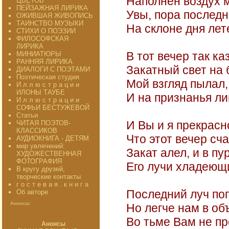
Наполнен воздух 
ЦВЕТОВ"
ПЕЙЗАЖНАЯ ЛИРИКА
Увы, пора последн
ОЖИВШАЯ ЖИВОПИСЬ
ТАИНСТВО МУЗЫКИ
На склоне дня лет
СТИХИ О ПОЭЗИИ
ФИЛОСОФСКАЯ
ЛИРИКА
В тот вечер так к
МИНИАТЮРЫ
РАННЯЯ ЛИРИКА
Закатный свет на 
ДИАЛОГИ С ПОЭТАМИ
Поэтическая студия
Мой взгляд пылал,
И л л ю с т р а ц и и
ИЛОНЫ ТАУБЕ
И на признанья л
И л л ю с т р а ц и и
СОФЬИ БЕСТУЖЕВОЙ
Статьи
И Вы и я прекрасн
ЧИТАЯ ПОЭТОВ-
КЛАССИКОВ
Что этот вечер сча
АУДИОКНИГА - ДЕТЯМ
мир увлечений:
Закат алел, и в п
ХУДОЖЕСТВЕННАЯ
ФОТОГРАФИЯ
Его лучи хладеющи
В кругу друзей,
творческие контакты
г о с т е в а я . к н и г а
Последний луч пог
Об авторе
Анонсы:
Но легче нам в об
Во тьме Вам не пр
Анонсы