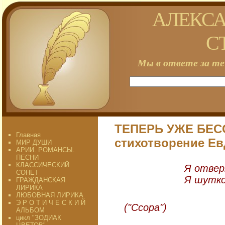
АЛЕКСА
С
Мы в ответе за те
ТЕПЕРЬ УЖЕ БЕС
Главная
стихотворение Ев
МИР ДУШИ
АРИИ. РОМАНСЫ.
ПЕСНИ
КЛАССИЧЕСКИЙ
Я отвер
СОНЕТ
Я шутко
ГРАЖДАНСКАЯ
ЛИРИКА
Е. Ро
ЛЮБОВНАЯ ЛИРИКА
Э Р О Т И Ч Е С К И Й
("Ссора")
АЛЬБОМ
цикл "ЗОДИАК