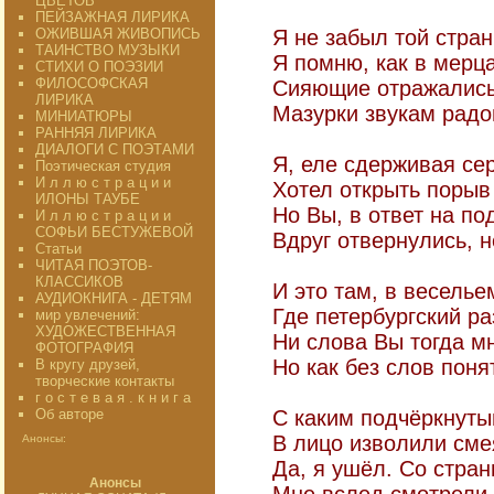
ЦВЕТОВ"
ПЕЙЗАЖНАЯ ЛИРИКА
ОЖИВШАЯ ЖИВОПИСЬ
Я не забыл той стра
ТАИНСТВО МУЗЫКИ
Я помню, как в мерц
СТИХИ О ПОЭЗИИ
ФИЛОСОФСКАЯ
Сияющие отражалис
ЛИРИКА
Мазурки звукам радо
МИНИАТЮРЫ
РАННЯЯ ЛИРИКА
ДИАЛОГИ С ПОЭТАМИ
Я, еле сдерживая сер
Поэтическая студия
И л л ю с т р а ц и и
Хотел открыть порыв
ИЛОНЫ ТАУБЕ
Но Вы, в ответ на по
И л л ю с т р а ц и и
СОФЬИ БЕСТУЖЕВОЙ
Вдруг отвернулись, н
Статьи
ЧИТАЯ ПОЭТОВ-
КЛАССИКОВ
И это там, в веселье
АУДИОКНИГА - ДЕТЯМ
Где петербургский ра
мир увлечений:
ХУДОЖЕСТВЕННАЯ
Ни слова Вы тогда мн
ФОТОГРАФИЯ
Но как без слов поня
В кругу друзей,
творческие контакты
г о с т е в а я . к н и г а
Об авторе
С каким подчёркнут
В лицо изволили сме
Анонсы:
Да, я ушёл. Со стр
Анонсы