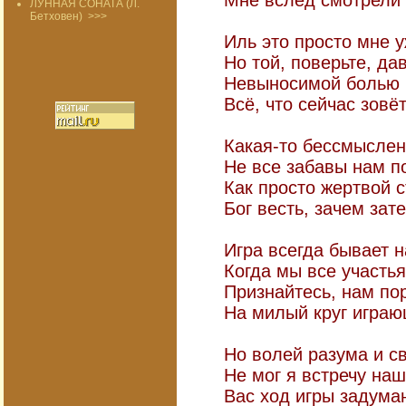
Мне вслед смотрели
ЛУННАЯ СОНАТА (Л.
Бетховен)
>>>
Иль это просто мне у
Но той, поверьте, да
Невыносимой болью в
Всё, что сейчас зовё
Какая-то бессмыслен
Не все забавы нам п
Как просто жертвой с
Бог весть, зачем зат
Игра всегда бывает н
Когда мы все участья
Признайтесь, нам по
На милый круг играю
Но волей разума и с
Не мог я встречу наш
Вас ход игры задума