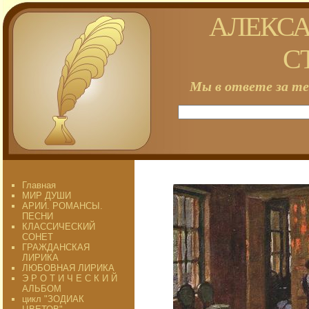
АЛЕКСА
С
Мы в ответе за те
Главная
МИР ДУШИ
АРИИ. РОМАНСЫ.
ПЕСНИ
КЛАССИЧЕСКИЙ
СОНЕТ
ГРАЖДАНСКАЯ
ЛИРИКА
ЛЮБОВНАЯ ЛИРИКА
Э Р О Т И Ч Е С К И Й
АЛЬБОМ
цикл "ЗОДИАК