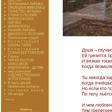
ЦВЕТОВ"
ПЕЙЗАЖНАЯ ЛИРИКА
ОЖИВШАЯ ЖИВОПИСЬ
ТАИНСТВО МУЗЫКИ
СТИХИ О ПОЭЗИИ
ФИЛОСОФСКАЯ
ЛИРИКА
МИНИАТЮРЫ
РАННЯЯ ЛИРИКА
ДИАЛОГИ С ПОЭТАМИ
Поэтическая студия
И л л ю с т р а ц и и
ИЛОНЫ ТАУБЕ
И л л ю с т р а ц и и
Душа – скуча
СОФЬИ БЕСТУЖЕВОЙ
Ей грезится п
Статьи
ЧИТАЯ ПОЭТОВ-
И вязкая тоск
КЛАССИКОВ
Когда безмолв
АУДИОКНИГА - ДЕТЯМ
мир увлечений:
ХУДОЖЕСТВЕННАЯ
Ты никогда за
ФОТОГРАФИЯ
Когда очнёшьс
В кругу друзей,
творческие контакты
Но если кто-т
г о с т е в а я . к н и г а
По телу льётс
Об авторе
Анонсы:
И чем любовн
Анонсы
Тем трепетнее