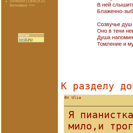
ЛУННАЯ СОНАТА (Л.
В ней слышитс
Бетховен)
>>>
Блаженно-зыб
Созвучье душ
Оно в тени не
Душа напомин
Томление и му
22-2
К разделу
до
От
Ulia
Я пианистк
мило,и тро