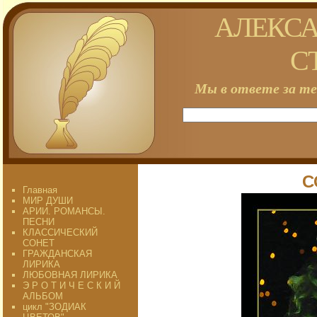
АЛЕКСА
С
Мы в ответе за те
С
Главная
МИР ДУШИ
АРИИ. РОМАНСЫ.
ПЕСНИ
КЛАССИЧЕСКИЙ
СОНЕТ
ГРАЖДАНСКАЯ
ЛИРИКА
ЛЮБОВНАЯ ЛИРИКА
Э Р О Т И Ч Е С К И Й
АЛЬБОМ
цикл "ЗОДИАК