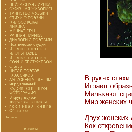
ЦВЕТОВ"
ПЕЙЗАЖНАЯ ЛИРИКА
ОЖИВШАЯ ЖИВОПИСЬ
ТАИНСТВО МУЗЫКИ
СТИХИ О ПОЭЗИИ
ФИЛОСОФСКАЯ
ЛИРИКА
МИНИАТЮРЫ
РАННЯЯ ЛИРИКА
ДИАЛОГИ С ПОЭТАМИ
Поэтическая студия
И л л ю с т р а ц и и
ИЛОНЫ ТАУБЕ
И л л ю с т р а ц и и
СОФЬИ БЕСТУЖЕВОЙ
Статьи
ЧИТАЯ ПОЭТОВ-
КЛАССИКОВ
В руках стихи
АУДИОКНИГА - ДЕТЯМ
мир увлечений:
Играют образы
ХУДОЖЕСТВЕННАЯ
Мелькают сцен
ФОТОГРАФИЯ
В кругу друзей,
Мир женских 
творческие контакты
г о с т е в а я . к н и г а
Об авторе
Двух женских
Анонсы:
Как откровени
Анонсы