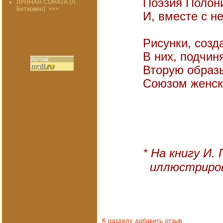
Поэзия Полон
ЛУННАЯ СОНАТА (Л.
Бетховен)
>>>
И, вместе с н
Рисунки, созд
В них, подчин
Вторую образы
Союзом женски
6.
* На книгу И.
иллюстриров
К разделу
добавить отзыв