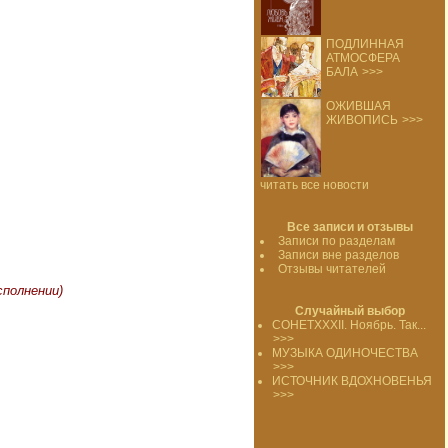
ПОДЛИННАЯ
АТМОСФЕРА
БАЛА
>>>
ОЖИВШАЯ
ЖИВОПИСЬ
>>>
читать все новости
Все записи и отзывы
Записи по разделам
Записи вне разделов
Отзывы читателей
сполнении)
Случайный выбор
СОНЕТXXXII. Ноябрь. Так...
>>>
МУЗЫКА ОДИНОЧЕСТВА
>>>
ИСТОЧНИК ВДОХНОВЕНЬЯ
>>>