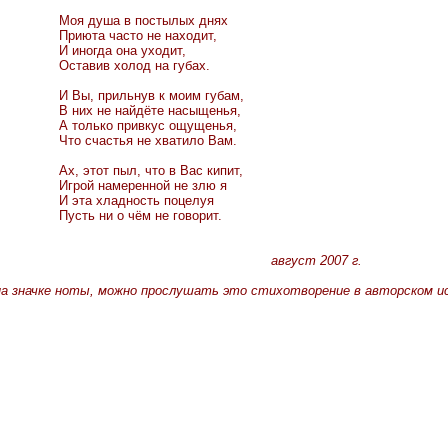
Моя душа в постылых днях
Приюта часто не находит,
И иногда она уходит,
Оставив холод на губах.
И Вы, прильнув к моим губам,
В них не найдёте насыщенья,
А только привкус ощущенья,
Что счастья не хватило Вам.
Ах, этот пыл, что в Вас кипит,
Игрой намеренной не злю я
И эта хладность поцелуя
Пусть ни о чём не говорит.
август 2007 г.
 на значке ноты, можно прослушать это стихотворение в авторском и