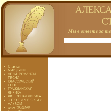
АЛЕКСА
С
Мы в ответе за те
Главная
МИР ДУШИ
АРИИ. РОМАНСЫ.
ПЕСНИ
КЛАССИЧЕСКИЙ
СОНЕТ
ГРАЖДАНСКАЯ
ЛИРИКА
ЛЮБОВНАЯ ЛИРИКА
Э Р О Т И Ч Е С К И Й
АЛЬБОМ
цикл "ЗОДИАК