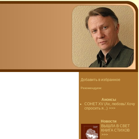
Добавить в избранное
Рекомендуем:
Анонсы
СОНЕТ XV (Ах, любовь! Хочу
спросить я...)
>>>
Новости
ВЫШЛА В СВЕТ
КНИГА СТИХОВ
>>>