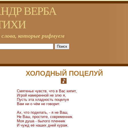
НДР ВЕРБА
ТИХИ
 слова, которые рифмуем
ХОЛОДНЫЙ ПОЦЕЛУЙ
Смятенье чувств, что в Вас кипит,
Игрой намеренной не злю я,
Пусть эта хладность поцелуя
Вам ни о чём не говорит.
Ах, что поделать, - я не Ваш,
Не Ваш, простите, современник.
Моя душа - былого пленник
И чужд её наших дней кураж.