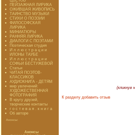
ЦВЕТОВ"
ПЕЙЗАЖНАЯ ЛИРИКА
ОЖИВШАЯ ЖИВОПИСЬ
ТАИНСТВО МУЗЫКИ
СТИХИ О ПОЭЗИИ
ФИЛОСОФСКАЯ
ЛИРИКА
МИНИАТЮРЫ
РАННЯЯ ЛИРИКА
ДИАЛОГИ С ПОЭТАМИ
Поэтическая студия
И л л ю с т р а ц и и
ИЛОНЫ ТАУБЕ
И л л ю с т р а ц и и
СОФЬИ БЕСТУЖЕВОЙ
Статьи
ЧИТАЯ ПОЭТОВ-
КЛАССИКОВ
АУДИОКНИГА - ДЕТЯМ
мир увлечений:
(кликнув
ХУДОЖЕСТВЕННАЯ
ФОТОГРАФИЯ
К разделу
добавить отзыв
В кругу друзей,
творческие контакты
г о с т е в а я . к н и г а
Об авторе
Анонсы:
Анонсы