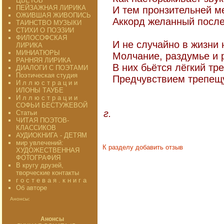
ЦВЕТОВ"
ПЕЙЗАЖНАЯ ЛИРИКА
И тем пронзительней ме
ОЖИВШАЯ ЖИВОПИСЬ
Аккорд желанный после 
ТАИНСТВО МУЗЫКИ
СТИХИ О ПОЭЗИИ
ФИЛОСОФСКАЯ
И не случайно в жизни 
ЛИРИКА
МИНИАТЮРЫ
Молчание, раздумье и р
РАННЯЯ ЛИРИКА
В них бьётся лёгкий тр
ДИАЛОГИ С ПОЭТАМИ
Поэтическая студия
Предчувствием трепещущ
И л л ю с т р а ц и и
ИЛОНЫ ТАУБЕ
И л л ю с т р а ц и и
28-2
СОФЬИ БЕСТУЖЕВОЙ
г.
Статьи
ЧИТАЯ ПОЭТОВ-
КЛАССИКОВ
АУДИОКНИГА - ДЕТЯМ
мир увлечений:
К разделу
добавить отзыв
ХУДОЖЕСТВЕННАЯ
ФОТОГРАФИЯ
В кругу друзей,
творческие контакты
г о с т е в а я . к н и г а
Об авторе
Анонсы:
Анонсы