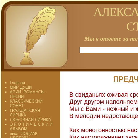
АЛЕКСА
С
Мы в ответе за те
ПРЕДЧ
Главная
МИР ДУШИ
АРИИ. РОМАНСЫ.
В свиданьях оживая сре
ПЕСНИ
Друг другом наполняем 
КЛАССИЧЕСКИЙ
СОНЕТ
Мы с Вами - нежный и ж
ГРАЖДАНСКАЯ
В мелодии недостающей
ЛИРИКА
ЛЮБОВНАЯ ЛИРИКА
Э Р О Т И Ч Е С К И Й
АЛЬБОМ
Как монотонностью нас 
цикл "ЗОДИАК
Как настораживает звук