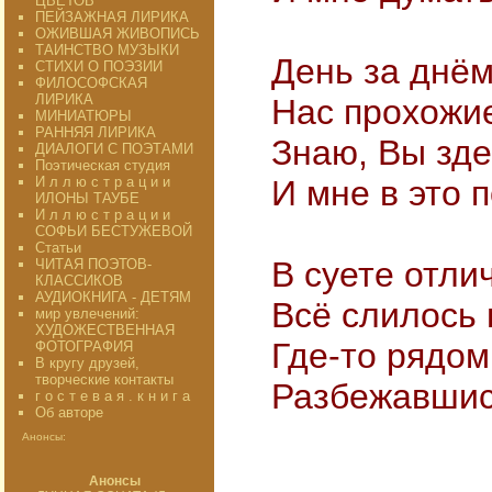
ЦВЕТОВ"
ПЕЙЗАЖНАЯ ЛИРИКА
ОЖИВШАЯ ЖИВОПИСЬ
ТАИНСТВО МУЗЫКИ
День за днём
СТИХИ О ПОЭЗИИ
ФИЛОСОФСКАЯ
ЛИРИКА
Нас прохожие
МИНИАТЮРЫ
РАННЯЯ ЛИРИКА
Знаю, Вы зде
ДИАЛОГИ С ПОЭТАМИ
Поэтическая студия
И л л ю с т р а ц и и
И мне в это 
ИЛОНЫ ТАУБЕ
И л л ю с т р а ц и и
СОФЬИ БЕСТУЖЕВОЙ
Статьи
В суете отлич
ЧИТАЯ ПОЭТОВ-
КЛАССИКОВ
АУДИОКНИГА - ДЕТЯМ
Всё слилось 
мир увлечений:
ХУДОЖЕСТВЕННАЯ
Где-то рядом
ФОТОГРАФИЯ
В кругу друзей,
творческие контакты
Разбежавшись
г о с т е в а я . к н и г а
Об авторе
Анонсы:
7
Анонсы