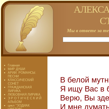
АЛЕКСА
С
Мы в ответе за те
Главная
МИР ДУШИ
АРИИ. РОМАНСЫ.
ПЕСНИ
В белой мутн
КЛАССИЧЕСКИЙ
СОНЕТ
Я ищу Вас в 
ГРАЖДАНСКАЯ
ЛИРИКА
ЛЮБОВНАЯ ЛИРИКА
Верю, Вы зде
Э Р О Т И Ч Е С К И Й
АЛЬБОМ
И мне думать
цикл "ЗОДИАК