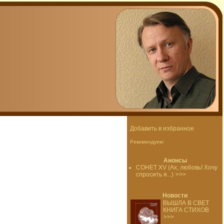
Добавить в избранное
Рекомендуем:
Анонсы
СОНЕТ XV (Ах, любовь! Хочу
спросить я...)
>>>
Новости
ВЫШЛА В СВЕТ
КНИГА СТИХОВ
>>>