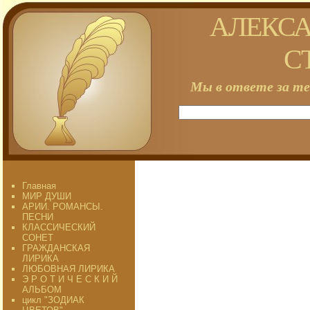
АЛЕКСА
С
Мы в ответе за те
Главная
МИР ДУШИ
АРИИ. РОМАНСЫ.
ПЕСНИ
КЛАССИЧЕСКИЙ
СОНЕТ
ГРАЖДАНСКАЯ
ЛИРИКА
ЛЮБОВНАЯ ЛИРИКА
Э Р О Т И Ч Е С К И Й
АЛЬБОМ
цикл "ЗОДИАК