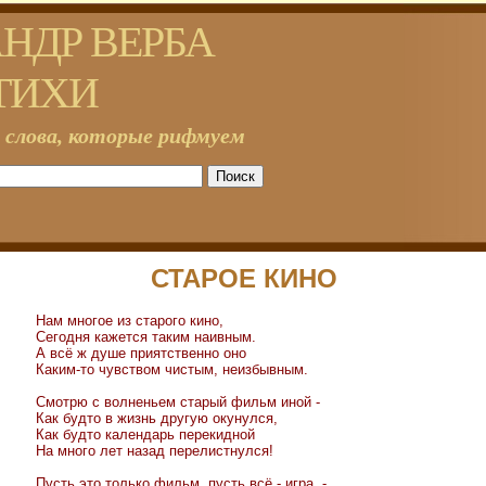
НДР ВЕРБА
ТИХИ
 слова, которые рифмуем
СТАРОЕ КИНО
Нам многое из старого кино,
Сегодня кажется таким наивным.
А всё ж душе приятственно оно
Каким-то чувством чистым, неизбывным.
Смотрю с волненьем старый фильм иной -
Как будто в жизнь другую окунулся,
Как будто календарь перекидной
На много лет назад перелистнулся!
Пусть это только фильм, пусть всё - игра, -