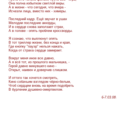
Она полна избытком светлой веры.
А в жизни - что сегодня, что вчера -
Исчезли лица, вместо них - химеры.
Последний кадр. Ещё звучат в ушах
Мелодии последние аккорды,
И в сердце снова заползает страх,
А в голове - опять проблем кроссворды.
Я сознаю, что выплюнут опять
В тот триллер жизни, без конца и края,
Где кнопку "пауэр" нельзя нажать,
Когда от страха сердце замирает.
Вокруг меня иное все давно,
А я всё тот, из прошлого мальчишка, -
Герой давно минувшего кино -
Открыт, наивен и доверчив слишком.
И оттого так хочется смотреть,
Кино собачьим взглядом чёрно-белым,
Чтоб сердцем вновь на время подобреть
В бурлении душевно-омертвелом.
6-7.03.08 г