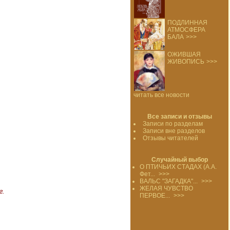
ПОДЛИННАЯ
АТМОСФЕРА
БАЛА
>>>
ОЖИВШАЯ
ЖИВОПИСЬ
>>>
читать все новости
Все записи и отзывы
Записи по разделам
Записи вне разделов
Отзывы читателей
Случайный выбор
О ПТИЧЬИХ СТАДАХ (А.А.
Фет...
>>>
ВАЛЬС "ЗАГАДКА"...
>>>
ЖЕЛАЯ ЧУВСТВО
.
ПЕРВОЕ...
>>>