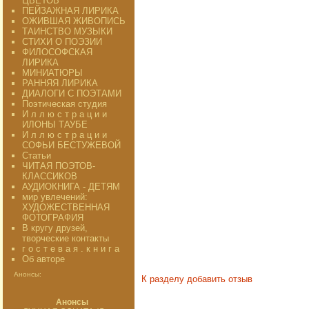
ЦВЕТОВ"
ПЕЙЗАЖНАЯ ЛИРИКА
ОЖИВШАЯ ЖИВОПИСЬ
ТАИНСТВО МУЗЫКИ
СТИХИ О ПОЭЗИИ
ФИЛОСОФСКАЯ
ЛИРИКА
МИНИАТЮРЫ
РАННЯЯ ЛИРИКА
ДИАЛОГИ С ПОЭТАМИ
Поэтическая студия
И л л ю с т р а ц и и
ИЛОНЫ ТАУБЕ
И л л ю с т р а ц и и
СОФЬИ БЕСТУЖЕВОЙ
Статьи
ЧИТАЯ ПОЭТОВ-
КЛАССИКОВ
АУДИОКНИГА - ДЕТЯМ
мир увлечений:
ХУДОЖЕСТВЕННАЯ
ФОТОГРАФИЯ
В кругу друзей,
творческие контакты
г о с т е в а я . к н и г а
Об авторе
Анонсы:
К разделу
добавить отзыв
Анонсы