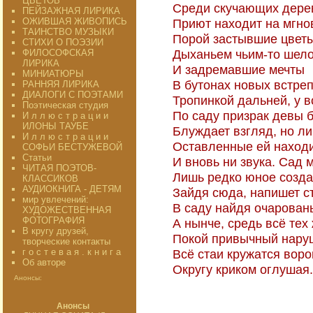
ЦВЕТОВ"
Среди скучающих дере
ПЕЙЗАЖНАЯ ЛИРИКА
ОЖИВШАЯ ЖИВОПИСЬ
Приют находит на мгно
ТАИНСТВО МУЗЫКИ
Порой застывшие цвет
СТИХИ О ПОЭЗИИ
Дыханьем чьим-то шело
ФИЛОСОФСКАЯ
ЛИРИКА
И задремавшие мечты
МИНИАТЮРЫ
В бутонах новых встреп
РАННЯЯ ЛИРИКА
ДИАЛОГИ С ПОЭТАМИ
Тропинкой дальней, у в
Поэтическая студия
По саду призрак девы б
И л л ю с т р а ц и и
ИЛОНЫ ТАУБЕ
Блуждает взгляд, но л
И л л ю с т р а ц и и
Оставленные ей находи
СОФЬИ БЕСТУЖЕВОЙ
Статьи
И вновь ни звука. Сад м
ЧИТАЯ ПОЭТОВ-
Лишь редко юное созда
КЛАССИКОВ
АУДИОКНИГА - ДЕТЯМ
Зайдя сюда, напишет ст
мир увлечений:
В саду найдя очарован
ХУДОЖЕСТВЕННАЯ
ФОТОГРАФИЯ
А нынче, средь всё тех 
В кругу друзей,
Покой привычный нару
творческие контакты
г о с т е в а я . к н и г а
Всё стаи кружатся воро
Об авторе
Округу криком оглушая.
Анонсы:
13 янв.
Анонсы