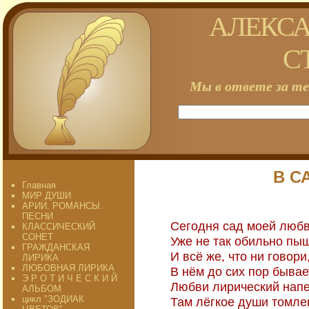
АЛЕКСА
С
Мы в ответе за те
В С
Главная
МИР ДУШИ
АРИИ. РОМАНСЫ.
ПЕСНИ
Сегодня сад моей люб
КЛАССИЧЕСКИЙ
СОНЕТ
Уже не так обильно пы
ГРАЖДАНСКАЯ
И всё же, что ни говори
ЛИРИКА
ЛЮБОВНАЯ ЛИРИКА
В нём до сих пор быва
Э Р О Т И Ч Е С К И Й
Любви лирический напе
АЛЬБОМ
цикл "ЗОДИАК
Там лёгкое души томле