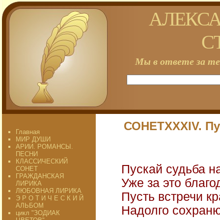
АЛЕКСА
С
Мы в ответе за те
СОНЕТXXXIV. Пус
Главная
МИР ДУШИ
АРИИ. РОМАНСЫ.
ПЕСНИ
КЛАССИЧЕСКИЙ
Пускай судьба на
СОНЕТ
ГРАЖДАНСКАЯ
Уже за это благо
ЛИРИКА
ЛЮБОВНАЯ ЛИРИКА
Пусть встречи кр
Э Р О Т И Ч Е С К И Й
АЛЬБОМ
Надолго сохраню
цикл "ЗОДИАК