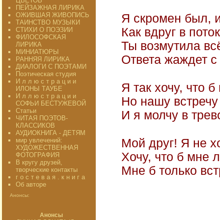
ЦВЕТОВ"
ПЕЙЗАЖНАЯ ЛИРИКА
ОЖИВШАЯ ЖИВОПИСЬ
Я скромен был, 
ТАИНСТВО МУЗЫКИ
Как вдруг в пото
СТИХИ О ПОЭЗИИ
ФИЛОСОФСКАЯ
Ты возмутила всё
ЛИРИКА
МИНИАТЮРЫ
Ответа жаждет с
РАННЯЯ ЛИРИКА
ДИАЛОГИ С ПОЭТАМИ
Поэтическая студия
И л л ю с т р а ц и и
Я так хочу, что б
ИЛОНЫ ТАУБЕ
И л л ю с т р а ц и и
Но нашу встречу
СОФЬИ БЕСТУЖЕВОЙ
Статьи
И я молчу в трев
ЧИТАЯ ПОЭТОВ-
КЛАССИКОВ
АУДИОКНИГА - ДЕТЯМ
мир увлечений:
Мой друг! Я не х
ХУДОЖЕСТВЕННАЯ
Хочу, что б мне 
ФОТОГРАФИЯ
В кругу друзей,
Мне б только вст
творческие контакты
г о с т е в а я . к н и г а
Об авторе
1
Анонсы:
Анонсы