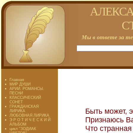
АЛЕКСА
С
Мы в ответе за те
Главная
МИР ДУШИ
АРИИ. РОМАНСЫ.
ПЕСНИ
КЛАССИЧЕСКИЙ
СОНЕТ
ГРАЖДАНСКАЯ
Быть может, э
ЛИРИКА
ЛЮБОВНАЯ ЛИРИКА
Признаюсь Ва
Э Р О Т И Ч Е С К И Й
АЛЬБОМ
Что странная
цикл "ЗОДИАК