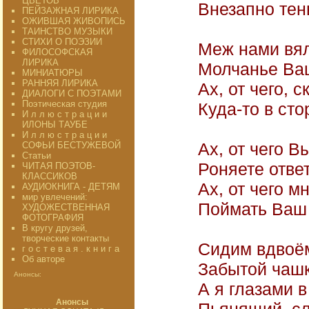
ЦВЕТОВ"
Внезапно тен
ПЕЙЗАЖНАЯ ЛИРИКА
ОЖИВШАЯ ЖИВОПИСЬ
ТАИНСТВО МУЗЫКИ
СТИХИ О ПОЭЗИИ
Меж нами вял
ФИЛОСОФСКАЯ
ЛИРИКА
Молчанье Ваш
МИНИАТЮРЫ
РАННЯЯ ЛИРИКА
Ах, от чего, 
ДИАЛОГИ С ПОЭТАМИ
Поэтическая студия
Куда-то в ст
И л л ю с т р а ц и и
ИЛОНЫ ТАУБЕ
И л л ю с т р а ц и и
Ах, от чего 
СОФЬИ БЕСТУЖЕВОЙ
Статьи
Роняете отве
ЧИТАЯ ПОЭТОВ-
КЛАССИКОВ
Ах, от чего м
АУДИОКНИГА - ДЕТЯМ
мир увлечений:
Поймать Ваш
ХУДОЖЕСТВЕННАЯ
ФОТОГРАФИЯ
В кругу друзей,
творческие контакты
Сидим вдвоём
г о с т е в а я . к н и г а
Об авторе
Забытой чашк
Анонсы:
А я глазами 
Анонсы