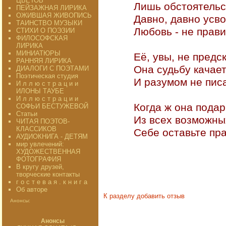
ЦВЕТОВ"
Лишь обстоятельст
ПЕЙЗАЖНАЯ ЛИРИКА
ОЖИВШАЯ ЖИВОПИСЬ
Давно, давно усво
ТАИНСТВО МУЗЫКИ
Любовь - не правил
СТИХИ О ПОЭЗИИ
ФИЛОСОФСКАЯ
ЛИРИКА
МИНИАТЮРЫ
Её, увы, не предск
РАННЯЯ ЛИРИКА
Она судьбу качает,
ДИАЛОГИ С ПОЭТАМИ
Поэтическая студия
И разумом не писа
И л л ю с т р а ц и и
ИЛОНЫ ТАУБЕ
И л л ю с т р а ц и и
Когда ж она подари
СОФЬИ БЕСТУЖЕВОЙ
Статьи
Из всех возможных
ЧИТАЯ ПОЭТОВ-
КЛАССИКОВ
Себе оставьте пра
АУДИОКНИГА - ДЕТЯМ
мир увлечений:
ХУДОЖЕСТВЕННАЯ
ФОТОГРАФИЯ
В кругу друзей,
творческие контакты
г о с т е в а я . к н и г а
Об авторе
К разделу
добавить отзыв
Анонсы:
Анонсы