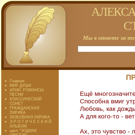
АЛЕКСА
С
Мы в ответе за те
П
Главная
МИР ДУШИ
АРИИ. РОМАНСЫ.
Ещё многозначител
ПЕСНИ
КЛАССИЧЕСКИЙ
Способна вмиг утр
СОНЕТ
Любовь, как дождь,
ГРАЖДАНСКАЯ
ЛИРИКА
А для кого-то - вет
ЛЮБОВНАЯ ЛИРИКА
Э Р О Т И Ч Е С К И Й
АЛЬБОМ
Ах, это чувство - 
цикл "ЗОДИАК